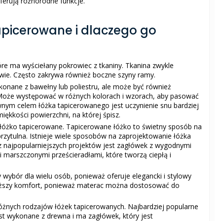
oferują różnorodne funkcje.
tapicerowane i dlaczego go
óre ma wyściełany pokrowiec z tkaniny. Tkanina zwykle
wie. Często zakrywa również boczne szyny ramy.
ykonane z bawełny lub poliestru, ale może być również
Może występować w różnych kolorach i wzorach, aby pasować
wnym celem łóżka tapicerowanego jest uczynienie snu bardziej
kkości powierzchni, na której śpisz.
ż łóżko tapicerowane. Tapicerowane łóżko to świetny sposób na
 przytulna. Istnieje wiele sposobów na zaprojektowanie łóżka
 najpopularniejszych projektów jest zagłówek z wygodnymi
 marszczonymi prześcieradłami, które tworzą ciepłą i
wybór dla wielu osób, ponieważ oferuje elegancki i stylowy
yższy komfort, ponieważ materac można dostosować do
różnych rodzajów łóżek tapicerowanych. Najbardziej popularne
jest wykonane z drewna i ma zagłówek, który jest