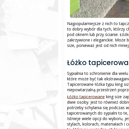
Najpopularniejsze z nich to tapc
to dobry wybór dla tych, którzy 
pod oknem lub przy ścianie. Łóżk
zakrzywione i eleganckie. Może b
size, ponieważ jest od nich mniej
Łóżko tapicerowan
Sypialnia to schronienie dla wielu
które może być tak ekstrawaganck
Tapicerowane łóżka typu king siz
niepowtarzalną przestrzeń popr
Łóżko tapicerowane
king size za
dwie osoby. Jest to również dobr
potrzeby schylania się podczas 
tapicerowanych do sypialni to te
Istnieje wiele opcji do wyboru, j
stylach, kolorach, materiałach i 