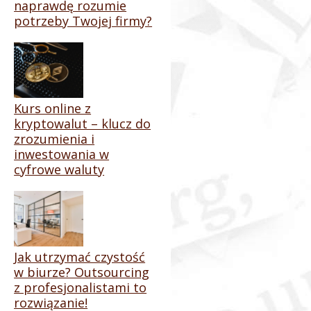
naprawdę rozumie
potrzeby Twojej firmy?
Kurs online z
kryptowalut – klucz do
zrozumienia i
inwestowania w
cyfrowe waluty
Jak utrzymać czystość
w biurze? Outsourcing
z profesjonalistami to
rozwiązanie!