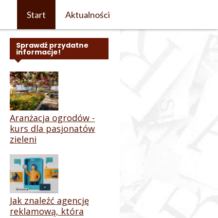
Start
Aktualności
Sprawdź przydatne
informacje!
Aranżacja ogrodów -
kurs dla pasjonatów
zieleni
Jak znaleźć agencję
reklamową, która