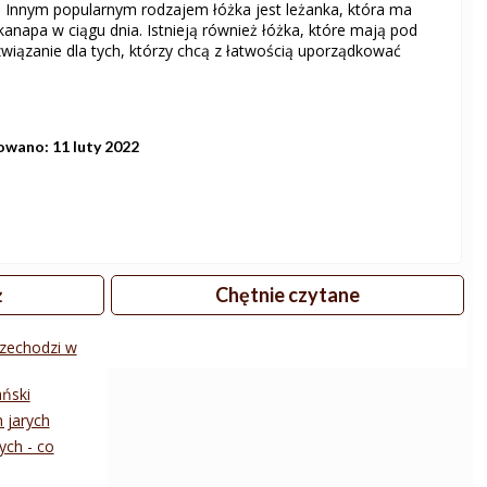
Innym popularnym rodzajem łóżka jest leżanka, która ma
kanapa w ciągu dnia. Istnieją również łóżka, które mają pod
wiązanie dla tych, którzy chcą z łatwością uporządkować
owano: 11 luty 2022
ż
Chętnie czytane
rzechodzi w
ański
 jarych
ych - co