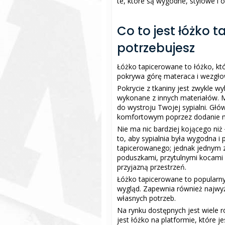
te, które są wygodne, stylowe i 
Co to jest łóżko 
potrzebujesz
Łóżko tapicerowane to łóżko, kt
pokrywa górę materaca i wezgło
Pokrycie z tkaniny jest zwykle w
wykonane z innych materiałów. 
do wystroju Twojej sypialni. Głó
komfortowym poprzez dodanie mię
Nie ma nic bardziej kojącego ni
to, aby sypialnia była wygodna i
tapicerowanego; jednak jednym z
poduszkami, przytulnymi kocami i
przyjazną przestrzeń.
Łóżko tapicerowane to popularny 
wygląd. Zapewnia również najw
własnych potrzeb.
Na rynku dostępnych jest wiele 
jest łóżko na platformie, które 