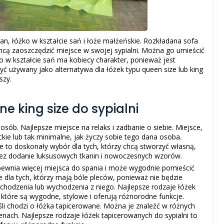
zan, łóżko w kształcie sań i łoże małżeńskie. Rozkładana sofa
chcą zaoszczędzić miejsce w swojej sypialni. Można go umieścić
o w kształcie sań ma kobiecy charakter, ponieważ jest
yć używany jako alternatywa dla łóżek typu queen size lub king
szy.
e king size do sypialni
 osób. Najlepsze miejsce na relaks i zadbanie o siebie. Miejsce,
ie lub tak minimalne, jak życzy sobie tego dana osoba.
e to doskonały wybór dla tych, którzy chcą stworzyć własną,
zez dodanie luksusowych tkanin i nowoczesnych wzorów.
pewnia więcej miejsca do spania i może wygodnie pomieścić
e dla tych, którzy mają bóle pleców, ponieważ nie będzie
wchodzenia lub wychodzenia z niego. Najlepsze rodzaje łóżek
, które są wygodne, stylowe i oferują różnorodne funkcje.
eśli chodzi o łóżka tapicerowane. Można je znaleźć w różnych
cenach. Najlepsze rodzaje łóżek tapicerowanych do sypialni to