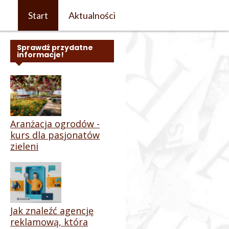
Start
Aktualności
Sprawdź przydatne
informacje!
Aranżacja ogrodów -
kurs dla pasjonatów
zieleni
Jak znaleźć agencję
reklamową, która