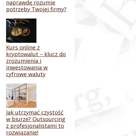
naprawdę rozumie
potrzeby Twojej firmy?
Kurs online z
kryptowalut – klucz do
zrozumienia i
inwestowania w
cyfrowe waluty
Jak utrzymać czystość
w biurze? Outsourcing
z profesjonalistami to
rozwiązanie!