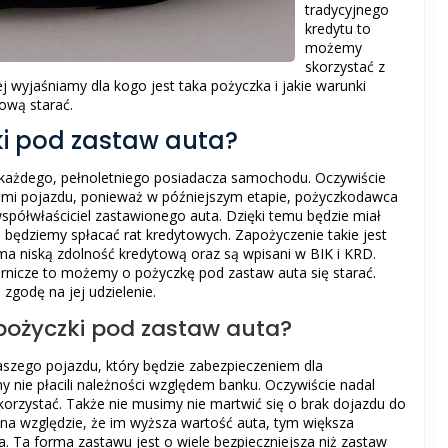
tradycyjnego
kredytu to
możemy
skorzystać z
j wyjaśniamy dla kogo jest taka pożyczka i jakie warunki
kową starać.
i pod zastaw auta?
 każdego, pełnoletniego posiadacza samochodu. Oczywiście
mi pojazdu, ponieważ w późniejszym etapie, pożyczkodawca
spółwłaściciel zastawionego auta. Dzięki temu będzie miał
e będziemy spłacać rat kredytowych. Zapożyczenie takie jest
ma niską zdolność kredytową oraz są wpisani w BIK i KRD.
rnicze to możemy o pożyczkę pod zastaw auta się starać.
zgodę na jej udzielenie.
pożyczki pod zastaw auta?
aszego pojazdu, który będzie zabezpieczeniem dla
 nie płacili należności względem banku. Oczywiście nadal
zystać. Także nie musimy nie martwić się o brak dojazdu do
 na względzie, że im wyższa wartość auta, tym większa
. Ta forma zastawu jest o wiele bezpieczniejsza niż zastaw