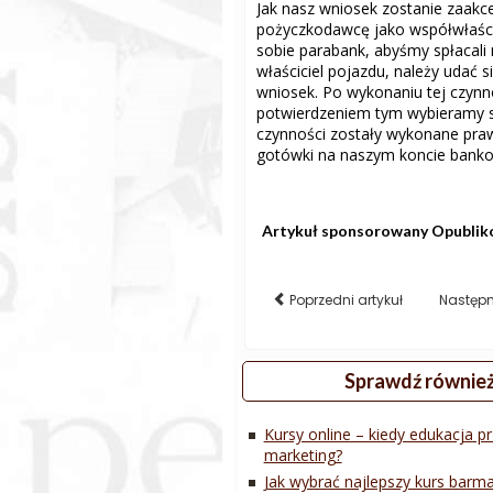
Jak nasz wniosek zostanie zaakc
pożyczkodawcę jako współwłaścic
sobie parabank, abyśmy spłacali 
właściciel pojazdu, należy udać 
wniosek. Po wykonaniu tej czynn
potwierdzeniem tym wybieramy si
czynności zostały wykonane praw
gotówki na naszym koncie bank
Artykuł sponsorowany
Opublik
Poprzedni artykuł
Następn
Sprawdź równie
Kursy online – kiedy edukacja p
marketing?
Jak wybrać najlepszy kurs barm