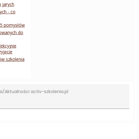
 jarych
ych - co
- 5 pomysłów
rowanych do
ekcyjnie
yjęcie
w szkolenia
na
Aktualności activ-szkolenia.pl