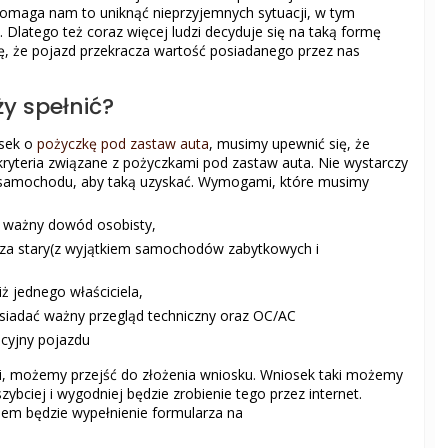
omaga nam to uniknąć nieprzyjemnych sytuacji, w tym
Dlatego też coraz więcej ludzi decyduje się na taką formę
ię, że pojazd przekracza wartość posiadanego przez nas
ży spełnić?
sek o
pożyczkę pod zastaw auta
, musimy upewnić się, że
yteria związane z pożyczkami pod zastaw auta. Nie wystarczy
ać samochodu, aby taką uzyskać. Wymogami, które musimy
ć ważny dowód osobisty,
za stary(z wyjątkiem samochodów zabytkowych i
ż jednego właściciela,
iadać ważny przegląd techniczny oraz OC/AC
cyjny pojazdu
, możemy przejść do złożenia wniosku. Wniosek taki możemy
ybciej i wygodniej będzie zrobienie tego przez internet.
m będzie wypełnienie formularza na