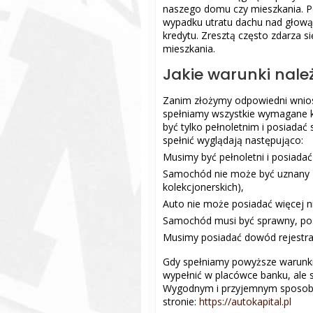
naszego domu czy mieszkania. P
wypadku utratu dachu nad głową. 
kredytu. Zresztą często zdarza s
mieszkania.
Jakie warunki nale
Zanim złożymy odpowiedni wnio
spełniamy wszystkie wymagane kr
być tylko pełnoletnim i posiad
spełnić wyglądają następująco:
Musimy być pełnoletni i posiada
Samochód nie może być uznany 
kolekcjonerskich),
Auto nie może posiadać więcej ni
Samochód musi być sprawny, pos
Musimy posiadać dowód rejestra
Gdy spełniamy powyższe warunki
wypełnić w placówce banku, ale sz
Wygodnym i przyjemnym sposobe
stronie:
https://autokapital.pl