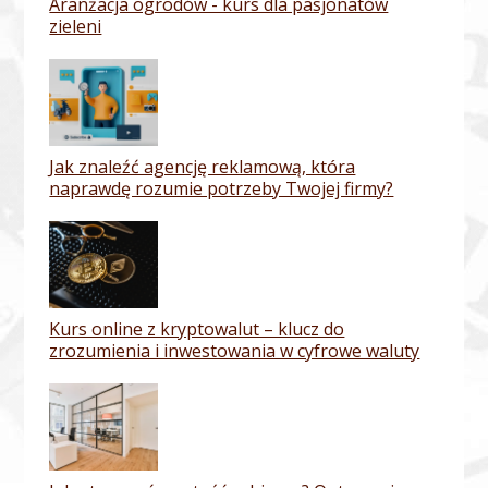
Aranżacja ogrodów - kurs dla pasjonatów
zieleni
Jak znaleźć agencję reklamową, która
naprawdę rozumie potrzeby Twojej firmy?
Kurs online z kryptowalut – klucz do
zrozumienia i inwestowania w cyfrowe waluty