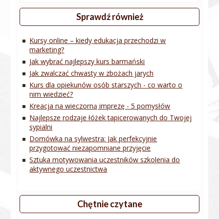
Sprawdź również
Kursy online – kiedy edukacja przechodzi w
marketing?
Jak wybrać najlepszy kurs barmański
Jak zwalczać chwasty w zbożach jarych
Kurs dla opiekunów osób starszych - co warto o
nim wiedzieć?
Kreacja na wieczorną imprezę - 5 pomysłów
Najlepsze rodzaje łóżek tapicerowanych do Twojej
sypialni
Domówka na sylwestra: Jak perfekcyjnie
przygotować niezapomniane przyjęcie
Sztuka motywowania uczestników szkolenia do
aktywnego uczestnictwa
Chętnie czytane