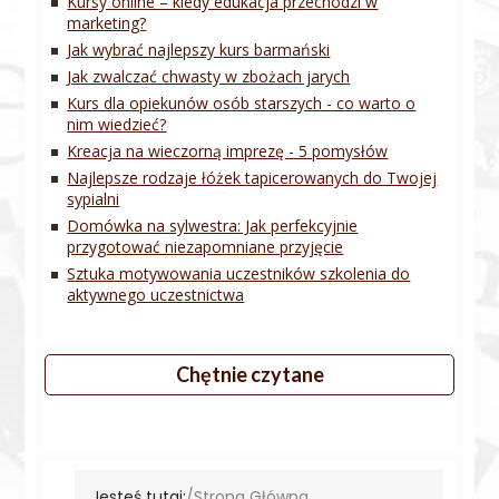
Kursy online – kiedy edukacja przechodzi w
marketing?
Jak wybrać najlepszy kurs barmański
Jak zwalczać chwasty w zbożach jarych
Kurs dla opiekunów osób starszych - co warto o
nim wiedzieć?
Kreacja na wieczorną imprezę - 5 pomysłów
Najlepsze rodzaje łóżek tapicerowanych do Twojej
sypialni
Domówka na sylwestra: Jak perfekcyjnie
przygotować niezapomniane przyjęcie
Sztuka motywowania uczestników szkolenia do
aktywnego uczestnictwa
Chętnie czytane
Jesteś tutaj:
Strona Główna