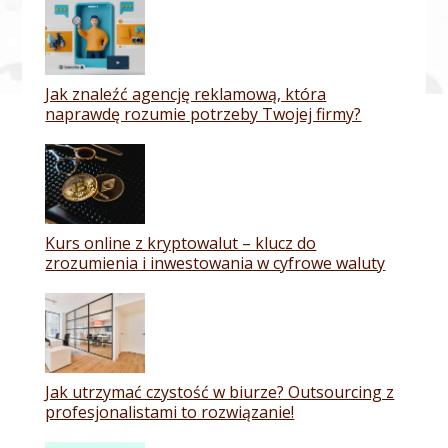
Jak znaleźć agencję reklamową, która
naprawdę rozumie potrzeby Twojej firmy?
Kurs online z kryptowalut – klucz do
zrozumienia i inwestowania w cyfrowe waluty
Jak utrzymać czystość w biurze? Outsourcing z
profesjonalistami to rozwiązanie!