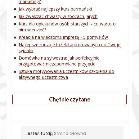
marketing?
Jak wybrać najlepszy kurs barmański
Jak zwalczać chwasty w zbożach jarych
Kurs dla opiekunów osób starszych - co warto o
nim wiedzieć?
Kreacja na wieczorną imprezę - 5 pomysłów
Najlepsze rodzaje łóżek tapicerowanych do Twojej
sypialni
Domówka na sylwestra: Jak perfekcyjnie
przygotować niezapomniane przyjęcie
Sztuka motywowania uczestników szkolenia do
aktywnego uczestnictwa
Chętnie czytane
Jesteś tutaj:
Strona Główna