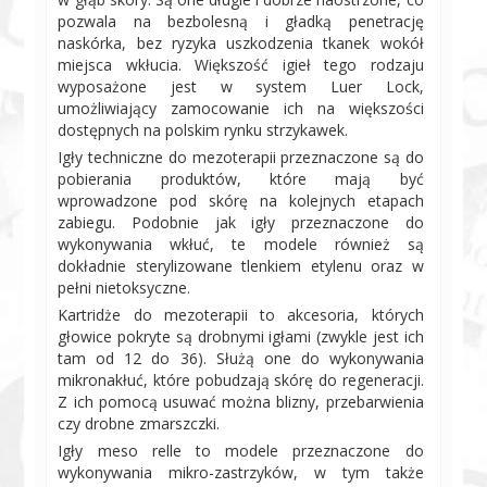
pozwala na bezbolesną i gładką penetrację
naskórka, bez ryzyka uszkodzenia tkanek wokół
miejsca wkłucia. Większość igieł tego rodzaju
wyposażone jest w system Luer Lock,
umożliwiający zamocowanie ich na większości
dostępnych na polskim rynku strzykawek.
Igły techniczne do mezoterapii przeznaczone są do
pobierania produktów, które mają być
wprowadzone pod skórę na kolejnych etapach
zabiegu. Podobnie jak igły przeznaczone do
wykonywania wkłuć, te modele również są
dokładnie sterylizowane tlenkiem etylenu oraz w
pełni nietoksyczne.
Kartridże do mezoterapii to akcesoria, których
głowice pokryte są drobnymi igłami (zwykle jest ich
tam od 12 do 36). Służą one do wykonywania
mikronakłuć, które pobudzają skórę do regeneracji.
Z ich pomocą usuwać można blizny, przebarwienia
czy drobne zmarszczki.
Igły meso relle to modele przeznaczone do
wykonywania mikro-zastrzyków, w tym także