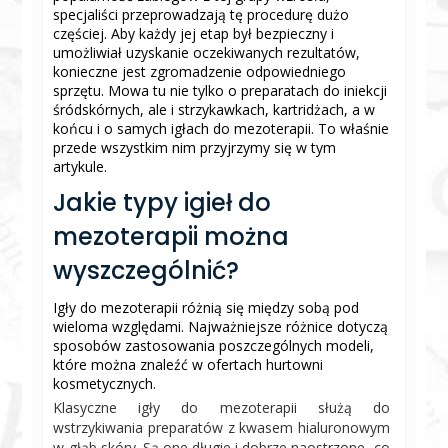
specjaliści przeprowadzają tę procedurę dużo
częściej. Aby każdy jej etap był bezpieczny i
umożliwiał uzyskanie oczekiwanych rezultatów,
konieczne jest zgromadzenie odpowiedniego
sprzętu. Mowa tu nie tylko o preparatach do iniekcji
śródskórnych, ale i strzykawkach, kartridżach, a w
końcu i o samych igłach do mezoterapii. To właśnie
przede wszystkim nim przyjrzymy się w tym
artykule.
Jakie typy igieł do
mezoterapii można
wyszczególnić?
Igły do mezoterapii różnią się między sobą pod
wieloma względami. Najważniejsze różnice dotyczą
sposobów zastosowania poszczególnych modeli,
które można znaleźć w ofertach hurtowni
kosmetycznych.
Klasyczne igły do mezoterapii służą do
wstrzykiwania preparatów z kwasem hialuronowym
w głąb skóry. Są one długie i dobrze naostrzone, co