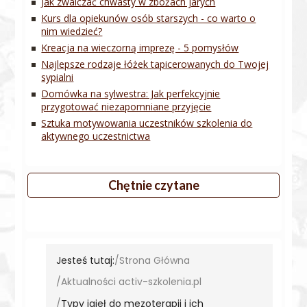
Jak zwalczać chwasty w zbożach jarych
Kurs dla opiekunów osób starszych - co warto o
nim wiedzieć?
Kreacja na wieczorną imprezę - 5 pomysłów
Najlepsze rodzaje łóżek tapicerowanych do Twojej
sypialni
Domówka na sylwestra: Jak perfekcyjnie
przygotować niezapomniane przyjęcie
Sztuka motywowania uczestników szkolenia do
aktywnego uczestnictwa
Chętnie czytane
Jesteś tutaj:
Strona Główna
Aktualności activ-szkolenia.pl
Typy igieł do mezoterapii i ich