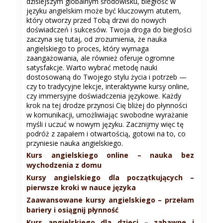
dzisiejszym globalnym środowisku, biegłość w
języku angielskim może być kluczowym atutem,
który otworzy przed Tobą drzwi do nowych
doświadczeń i sukcesów. Twoja droga do biegłości
zaczyna się tutaj, od zrozumienia, że nauka
angielskiego to proces, który wymaga
zaangażowania, ale również oferuje ogromne
satysfakcje. Warto wybrać metodę nauki
dostosowaną do Twojego stylu życia i potrzeb —
czy to tradycyjne lekcje, interaktywne kursy online,
czy immersyjne doświadczenia językowe. Każdy
krok na tej drodze przynosi Cię bliżej do płynności
w komunikacji, umożliwiając swobodne wyrażanie
myśli i uczuć w nowym języku. Zacznijmy więc tę
podróż z zapałem i otwartością, gotowi na to, co
przyniesie nauka angielskiego.
Kurs angielskiego online – nauka bez
wychodzenia z domu
Kursy angielskiego dla początkujących –
pierwsze kroki w nauce języka
Zaawansowane kursy angielskiego – przełam
bariery i osiągnij płynność
Kurs angielskiego dla dzieci – zabawne i