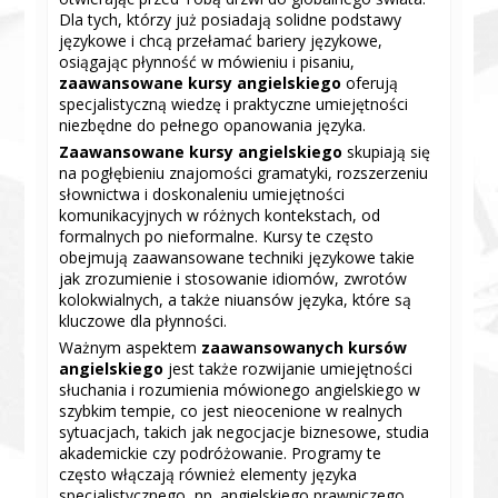
Dla tych, którzy już posiadają solidne podstawy
językowe i chcą przełamać bariery językowe,
osiągając płynność w mówieniu i pisaniu,
zaawansowane kursy angielskiego
oferują
specjalistyczną wiedzę i praktyczne umiejętności
niezbędne do pełnego opanowania języka.
Zaawansowane kursy angielskiego
skupiają się
na pogłębieniu znajomości gramatyki, rozszerzeniu
słownictwa i doskonaleniu umiejętności
komunikacyjnych w różnych kontekstach, od
formalnych po nieformalne. Kursy te często
obejmują zaawansowane techniki językowe takie
jak zrozumienie i stosowanie idiomów, zwrotów
kolokwialnych, a także niuansów języka, które są
kluczowe dla płynności.
Ważnym aspektem
zaawansowanych kursów
angielskiego
jest także rozwijanie umiejętności
słuchania i rozumienia mówionego angielskiego w
szybkim tempie, co jest nieocenione w realnych
sytuacjach, takich jak negocjacje biznesowe, studia
akademickie czy podróżowanie. Programy te
często włączają również elementy języka
specjalistycznego, np. angielskiego prawniczego,