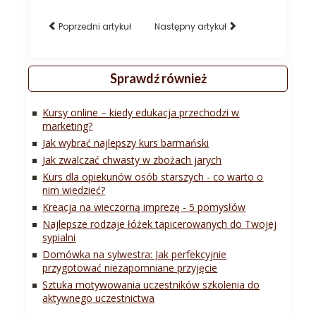
Poprzedni artykuł
Następny artykuł
Sprawdź również
Kursy online – kiedy edukacja przechodzi w
marketing?
Jak wybrać najlepszy kurs barmański
Jak zwalczać chwasty w zbożach jarych
Kurs dla opiekunów osób starszych - co warto o
nim wiedzieć?
Kreacja na wieczorną imprezę - 5 pomysłów
Najlepsze rodzaje łóżek tapicerowanych do Twojej
sypialni
Domówka na sylwestra: Jak perfekcyjnie
przygotować niezapomniane przyjęcie
Sztuka motywowania uczestników szkolenia do
aktywnego uczestnictwa