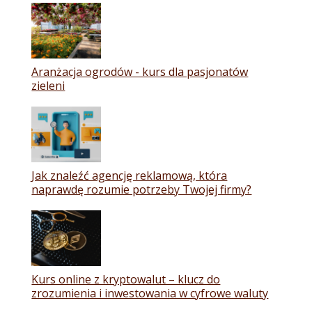
Aranżacja ogrodów - kurs dla pasjonatów
zieleni
Jak znaleźć agencję reklamową, która
naprawdę rozumie potrzeby Twojej firmy?
Kurs online z kryptowalut – klucz do
zrozumienia i inwestowania w cyfrowe waluty