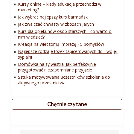
Kursy online – kiedy edukacja przechodzi w
marketing?
Jak wybrać najlepszy kurs barmański
Jak zwalczać chwasty w zbożach jarych
Kurs dla opiekunów osób starszych - co warto o
nim wiedzieć?
Kreacja na wieczorną imprezę - 5 pomysłów
Najlepsze rodzaje łóżek tapicerowanych do Twojej
sypialni
Domówka na sylwestra: Jak perfekcyjnie
przygotować niezapomniane przyjęcie
Sztuka motywowania uczestników szkolenia do
aktywnego uczestnictwa
Chętnie czytane