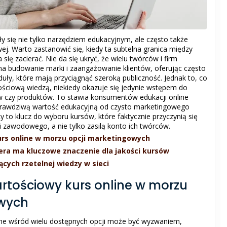
ły się nie tylko narzędziem edukacyjnym, ale często także
j. Warto zastanowić się, kiedy ta subtelna granica między
ię zacierać. Nie da się ukryć, że wielu twórców i firm
na budowanie marki i zaangażowanie klientów, oferując często
y, które mają przyciągnąć szeroką publiczność. Jednak to, co
ościową wiedzą, niekiedy okazuje się jedynie wstępem do
 czy produktów. To stawia konsumentów edukacji online
prawdziwą wartość edukacyjną od czysto marketingowego
y to klucz do wyboru kursów, które faktycznie przyczynią się
 zawodowego, a nie tylko zasilą konto ich twórców.
urs online w morzu opcji marketingowych
era ma kluczowe znaczenie dla jakości kursów
cych rzetelnej wiedzy w sieci
rtościowy kurs online w morzu
owych
ne wśród wielu dostępnych opcji może być wyzwaniem,