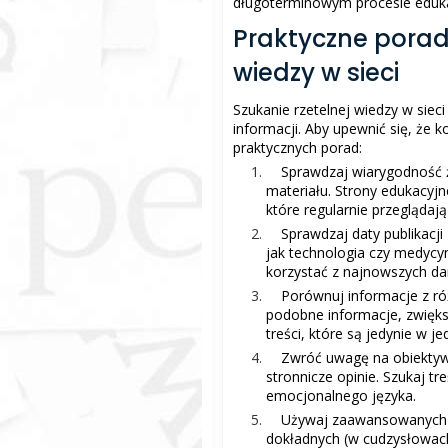
długoterminowym procesie eduk
Praktyczne porady
wiedzy w sieci
Szukanie rzetelnej wiedzy w si
informacji. Aby upewnić się, że 
praktycznych porad:
Sprawdzaj wiarygodność ź
materiału. Strony edukacyjn
które regularnie przeglądają
Sprawdzaj daty publikacji
jak technologia czy medycyn
korzystać z najnowszych dan
Porównuj informacje z ró
podobne informacje, zwięk
treści, które są jedynie w j
Zwróć uwagę na obiektywi
stronnicze opinie. Szukaj tr
emocjonalnego języka.
Używaj zaawansowanych op
dokładnych (w cudzysłowac