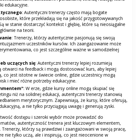
iki edukacyjne.
ktycznego
: Autentyczni trenerzy często mają bogate
sobiste, które przekładają się na jakość przygotowywanych
ą w stanie dostarczyć kontekst i głębię, które są nieosiągalne
 głównie na teorii.
wanie
: Trenerzy, którzy autentycznie pasjonują się swoją
 entuzjazmem uczestników kursów. Ich zaangażowanie może
erymentowania, co jest szczególnie ważne w samodzielnej
eb uczących się
: Autentyczni trenerzy lepiej rozumieją
ą otwarci na feedback i mogą dostosować kurs, aby lepiej
ją, co jest istotne w świecie online, gdzie uczestnicy mogą
isk i mieć różne potrzeby edukacyjne.
ainmentem"
: W erze, gdzie kursy online mogą skupiać się
tingu niż na solidnej edukacji, autentyczni trenerzy stanowią
iedbaniem merytorycznym. Zapewniają, że kursy, które oferują,
ukacyjną, a nie tylko przyciągają uwagę i generują zyski.
łatwość dostępu i szeroki wybór może prowadzić do
matów, autentyczność trenera jest kluczowym elementem,
i. Trenerzy, którzy są prawdziwi i zaangażowani w swoją pracę,
e nie tylko uczą, ale i inspirują, co jest nieocenione w