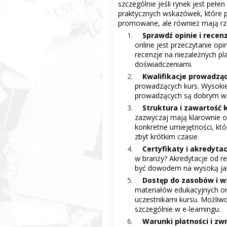
szczególnie jeśli rynek jest pełe
praktycznych wskazówek, które p
promowane, ale również mają rz
Sprawdź opinie i recen
online jest przeczytanie opi
recenzje na niezależnych pl
doświadczeniami.
Kwalifikacje prowadzą
prowadzących kurs. Wysokie
prowadzących są dobrym ws
Struktura i zawartość 
zazwyczaj mają klarownie o
konkretne umiejętności, któ
zbyt krótkim czasie.
Certyfikaty i akredytac
w branży? Akredytacje od 
być dowodem na wysoką jak
Dostęp do zasobów i w
materiałów edukacyjnych ora
uczestnikami kursu. Możliw
szczególnie w e-learningu.
Warunki płatności i z