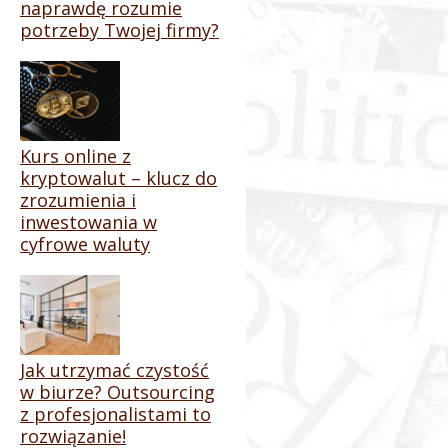
naprawdę rozumie
potrzeby Twojej firmy?
Kurs online z
kryptowalut – klucz do
zrozumienia i
inwestowania w
cyfrowe waluty
Jak utrzymać czystość
w biurze? Outsourcing
z profesjonalistami to
rozwiązanie!