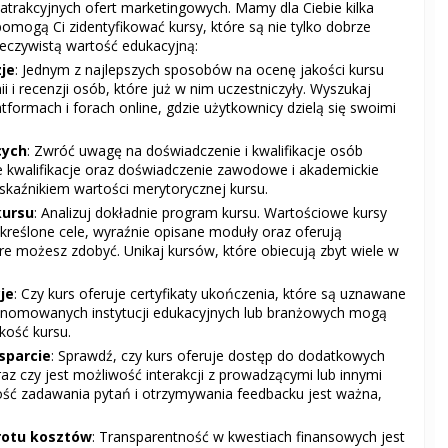
n atrakcyjnych ofert marketingowych. Mamy dla Ciebie kilka
omogą Ci zidentyfikować kursy, które są nie tylko dobrze
eczywistą wartość edukacyjną:
zje
: Jednym z najlepszych sposobów na ocenę jakości kursu
nii i recenzji osób, które już w nim uczestniczyły. Wyszukaj
atformach i forach online, gdzie użytkownicy dzielą się swoimi
cych
: Zwróć uwagę na doświadczenie i kwalifikacje osób
 kwalifikacje oraz doświadczenie zawodowe i akademickie
kaźnikiem wartości merytorycznej kursu.
kursu
: Analizuj dokładnie program kursu. Wartościowe kursy
kreślone cele, wyraźnie opisane moduły oraz oferują
re możesz zdobyć. Unikaj kursów, które obiecują zbyt wiele w
je
: Czy kurs oferuje certyfikaty ukończenia, które są uznawane
renomowanych instytucji edukacyjnych lub branżowych mogą
ość kursu.
sparcie
: Sprawdź, czy kurs oferuje dostęp do dodatkowych
z czy jest możliwość interakcji z prowadzącymi lub innymi
ość zadawania pytań i otrzymywania feedbacku jest ważna,
wrotu kosztów
: Transparentność w kwestiach finansowych jest