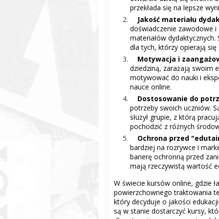
przekłada się na lepsze wyn
Jakość materiału dyda
doświadczenie zawodowe i o
materiałów dydaktycznych. S
dla tych, którzy opierają się
Motywacja i zaangażo
dziedziną, zarażają swoim
motywować do nauki i eksp
nauce online.
Dostosowanie do potrz
potrzeby swoich uczniów. S
służył grupie, z którą pracu
pochodzić z różnych środow
Ochrona przed "edut
bardziej na rozrywce i marke
barierę ochronną przed zan
mają rzeczywistą wartość ed
W świecie kursów online, gdzie 
powierzchownego traktowania te
który decyduje o jakości edukacj
są w stanie dostarczyć kursy, któr