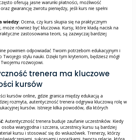
często oferują jasne warunki płatności, możliwość
az gwarancję zwrotu pieniędzy, jeśli kurs nie spełni
ja wiedzy
: Ocena, czy kurs skupia się na praktycznym
, może również być kluczowa. Kursy, które kładą nacisk na
praktyczne zastosowania teorii, są zazwyczaj bardziej
nline powinien odpowiadać Twoim potrzebom edukacyjnym i
Twojego stylu nauki. Dzięki tym kryteriom, będziesz mógł
ży Twojemu rozwojowi.
yczność trenera ma kluczowe
ości kursów
ci kursów online, gdzie granica między edukacją a
rdziej rozmyta, autentyczność trenera odgrywa kluczową rolę w
ukacyjnej kursów. Istnieje kilka powodów, dla których
ść
: Autentyczność trenera buduje zaufanie uczestników. Kiedy
o osoba wiarygodna i szczera, uczestnicy kursu są bardziej
teriał kursu i stosować się do wskazówek. Trenerzy, którzy
doświadczeniami, sukcesami i porażkami, tworzą relację, która