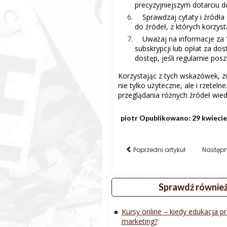
precyzyjniejszym dotarciu d
Sprawdzaj cytaty i źródła
do źródeł, z których korzy
Uważaj na informacje za 
subskrypcji lub opłat za do
dostęp, jeśli regularnie pos
Korzystając z tych wskazówek, zw
nie tylko użyteczne, ale i rzetel
przeglądania różnych źródeł wied
piotr
Opublikowano: 29 kwiecie
Poprzedni artykuł
Następn
Sprawdź równie
Kursy online – kiedy edukacja p
marketing?