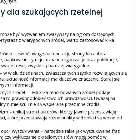
acyjnym.
 dla szukających rzetelnej
eci może być wyzwaniem zważywszy na ogrom dostępnych
korzystasz z wiarygodnych źródeł, warto zastosować kilka
ródła – zwróć uwagę na reputację strony lub autora
e, naukowe instytucje, uznane organizacje oraz publikacje,
 swoje treści, zwykle są bardziej wiarygodne.
 – w wielu dziedzinach, zwłaszcza tych szybko rozwijających się
a, aktualność informacji ma kluczowe znaczenie. Staraj się
ych i informacji.
żnych źródeł – jeśli kilka renomowanych źródeł podaje
sza to prawdopodobieństwo ich prawdziwości. Uważaj na
ednym miejscu i nie są wspierane przez inne źródła.
zm – unikaj stron i autorów, którzy jawnie przedstawiają
eści, które przedstawiają różne punkty widzenia i są wolne od
cji wyszukiwania – narzędzia takie jak wyszukiwanie fraz
h) czy wykluczanie określonych słów mogą pomóc w