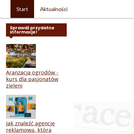
Start
Aktualności
Sprawdź przydatne
informacje!
Aranżacja ogrodów -
kurs dla pasjonatów
zieleni
Jak znaleźć agencję
reklamową, która