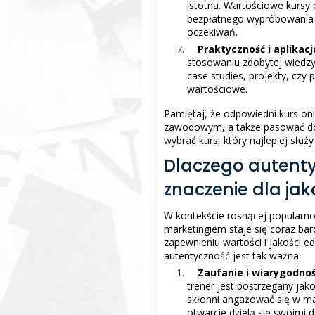
istotna. Wartościowe kursy 
bezpłatnego wypróbowania or
oczekiwań.
Praktyczność i aplikac
stosowaniu zdobytej wiedzy
case studies, projekty, czy 
wartościowe.
Pamiętaj, że odpowiedni kurs o
zawodowym, a także pasować do 
wybrać kurs, który najlepiej słu
Dlaczego autent
znaczenie dla jak
W kontekście rosnącej popularnoś
marketingiem staje się coraz ba
zapewnieniu wartości i jakości ed
autentyczność jest tak ważna:
Zaufanie i wiarygodno
trener jest postrzegany jak
skłonni angażować się w ma
otwarcie dzielą się swoimi 