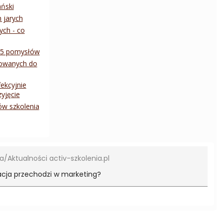
ański
 jarych
ych - co
- 5 pomysłów
rowanych do
ekcyjnie
yjęcie
w szkolenia
na
Aktualności activ-szkolenia.pl
kacja przechodzi w marketing?