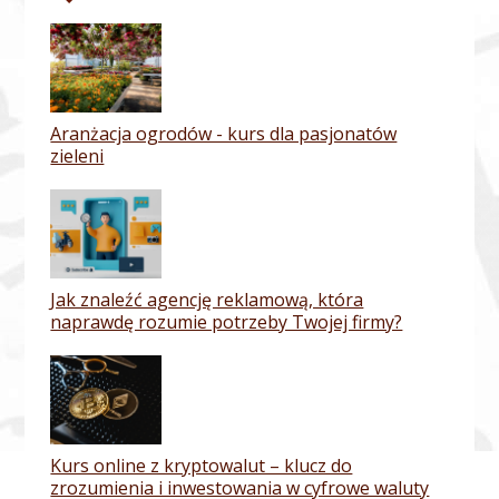
Aranżacja ogrodów - kurs dla pasjonatów
zieleni
Jak znaleźć agencję reklamową, która
naprawdę rozumie potrzeby Twojej firmy?
Kurs online z kryptowalut – klucz do
zrozumienia i inwestowania w cyfrowe waluty