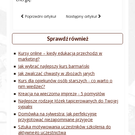
Poprzedni artykuł
Następny artykuł
Sprawdź również
Kursy online – kiedy edukacja przechodzi w
marketing?
Jak wybrać najlepszy kurs barmański
Jak zwalczać chwasty w zbożach jarych
Kurs dla opiekunów osób starszych - co warto o
nim wiedzieć?
Kreacja na wieczorną imprezę - 5 pomysłów
Najlepsze rodzaje łóżek tapicerowanych do Twojej
sypialni
Domówka na sylwestra: Jak perfekcyjnie
przygotować niezapomniane przyjęcie
Sztuka motywowania uczestników szkolenia do
aktywnego uczestnictwa