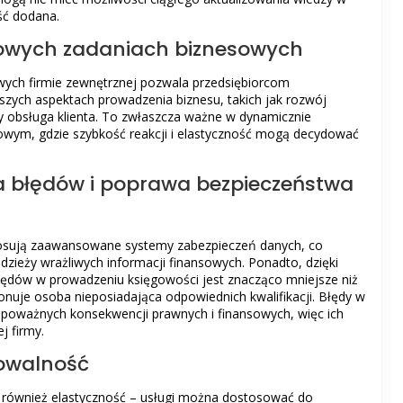
ść dodana.
zowych zadaniach biznesowych
ych firmie zewnętrznej pozwala przedsiębiorcom
szych aspektach prowadzenia biznesu, takich jak rozwój
y obsługa klienta. To zwłaszcza ważne w dynamicznie
owym, gdzie szybkość reakcji i elastyczność mogą decydować
a błędów i poprawa bezpieczeństwa
tosują zaawansowane systemy zabezpieczeń danych, co
adzieży wrażliwych informacji finansowych. Ponadto, dzięki
 błędów w prowadzeniu księgowości jest znacząco mniejsze niż
onuje osoba nieposiadająca odpowiednich kwalifikacji. Błędy w
poważnych konsekwencji prawnych i finansowych, więc ich
j firmy.
lowalność
e również elastyczność – usługi można dostosować do