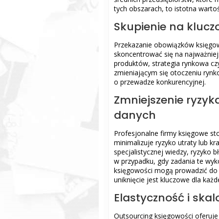
tych obszarach, to istotna warto
Skupienie na kluc
Przekazanie obowiązków księgow
skoncentrować się na najważniej
produktów, strategia rynkowa cz
zmieniającym się otoczeniu rynk
o przewadze konkurencyjnej.
Zmniejszenie ryzyk
danych
Profesjonalne firmy księgowe s
minimalizuje ryzyko utraty lub kr
specjalistycznej wiedzy, ryzyko
w przypadku, gdy zadania te wyk
księgowości mogą prowadzić do 
uniknięcie jest kluczowe dla każde
Elastyczność i ska
Outsourcing księgowości oferuj