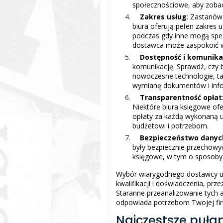
społecznościowe, aby zobacz
Zakres usług
: Zastanów
biura oferują pełen zakres
podczas gdy inne mogą specj
dostawca może zaspokoić w
Dostępność i komunika
komunikację. Sprawdź, czy 
nowoczesne technologie, tak
wymianę dokumentów i info
Transparentność opłat
Niektóre biura księgowe ofe
opłaty za każdą wykonaną u
budżetowi i potrzebom.
Bezpieczeństwo danyc
były bezpiecznie przechowy
księgowe, w tym o sposoby 
Wybór wiarygodnego dostawcy u
kwalifikacji i doświadczenia, prz
Staranne przeanalizowanie tych 
odpowiada potrzebom Twojej fi
Najczęstsze pułap