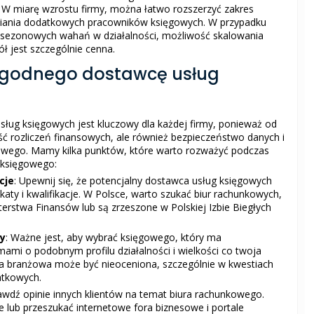
 W miarę wzrostu firmy, można łatwo rozszerzyć zakres
niania dodatkowych pracowników księgowych. W przypadku
ą sezonowych wahań w działalności, możliwość skalowania
ł jest szczególnie cenna.
ygodnego dostawcę usług
ug księgowych jest kluczowy dla każdej firmy, ponieważ od
ść rozliczeń finansowych, ale również bezpieczeństwo danych i
wego. Mamy kilka punktów, które warto rozważyć podczas
 księgowego:
cje
: Upewnij się, że potencjalny dostawca usług księgowych
katy i kwalifikacje. W Polsce, warto szukać biur rachunkowych,
sterstwa Finansów lub są zrzeszone w Polskiej Izbie Biegłych
ży
: Ważne jest, aby wybrać księgowego, który ma
mami o podobnym profilu działalności i wielkości co twoja
dza branżowa może być nieoceniona, szczególnie w kwestiach
atkowych.
rawdź opinie innych klientów na temat biura rachunkowego.
 lub przeszukać internetowe fora biznesowe i portale