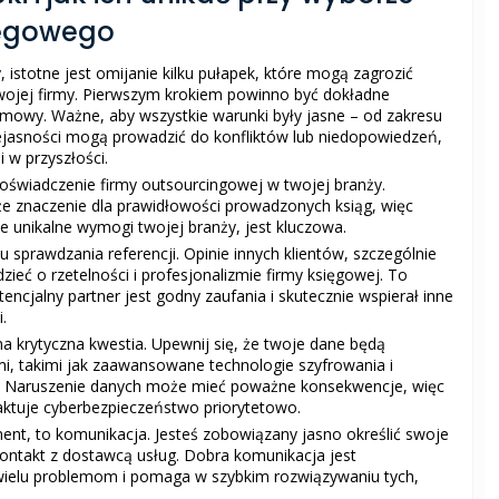
ięgowego
 istotne jest omijanie kilku pułapek, które mogą zagrozić
wojej firmy. Pierwszym krokiem powinno być dokładne
umowy. Ważne, aby wszystkie warunki były jasne – od zakresu
ejasności mogą prowadzić do konfliktów lub niedopowiedzeń,
 w przyszłości.
świadczenie firmy outsourcingowej w twojej branży.
e znaczenie dla prawidłowości prowadzonych ksiąg, więc
e unikalne wymogi twojej branży, jest kluczowa.
sprawdzania referencji. Opinie innych klientów, szczególnie
zieć o rzetelności i profesjonalizmie firmy księgowej. To
ncjalny partner jest godny zaufania i skutecznie wspierał inne
.
a krytyczna kwestia. Upewnij się, że twoje dane będą
, takimi jak zaawansowane technologie szyfrowania i
w. Naruszenie danych może mieć poważne konsekwencje, więc
aktuje cyberbezpieczeństwo priorytetowo.
ment, to komunikacja. Jesteś zobowiązany jasno określić swoje
kontakt z dostawcą usług. Dobra komunikacja jest
ielu problemom i pomaga w szybkim rozwiązywaniu tych,