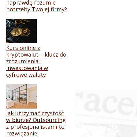
naprawdę rozumie
potrzeby Twojej firmy?
Kurs online z
kryptowalut – klucz do
zrozumienia i
inwestowania w
cyfrowe waluty
Jak utrzymać czystość
w biurze? Outsourcing
z profesjonalistami to
rozwiązanie!