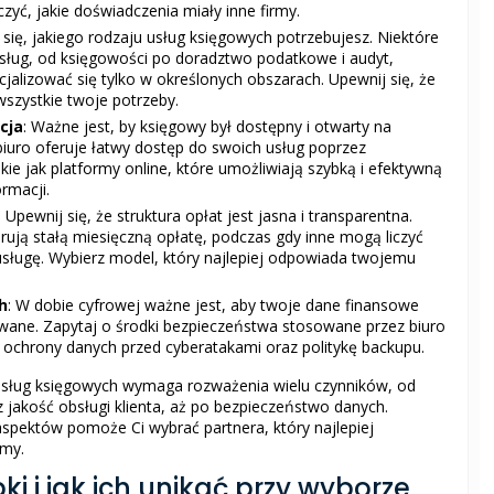
yć, jakie doświadczenia miały inne firmy.
 się, jakiego rodzaju usług księgowych potrzebujesz. Niektóre
 usług, od księgowości po doradztwo podatkowe i audyt,
alizować się tylko w określonych obszarach. Upewnij się, że
szystkie twoje potrzeby.
cja
: Ważne jest, by księgowy był dostępny i otwarty na
biuro oferuje łatwy dostęp do swoich usług poprzez
ie jak platformy online, które umożliwiają szybką i efektywną
rmacji.
: Upewnij się, że struktura opłat jest jasna i transparentna.
rują stałą miesięczną opłatę, podczas gdy inne mogą liczyć
sługę. Wybierz model, który najlepiej odpowiada twojemu
h
: W dobie cyfrowej ważne jest, aby twoje dane finansowe
wane. Zapytaj o środki bezpieczeństwa stosowane przez biuro
ochrony danych przed cyberatakami oraz politykę backupu.
sług księgowych wymaga rozważenia wielu czynników, od
ez jakość obsługi klienta, aż po bezpieczeństwo danych.
aspektów pomoże Ci wybrać partnera, który najlepiej
rmy.
ki i jak ich unikać przy wyborze