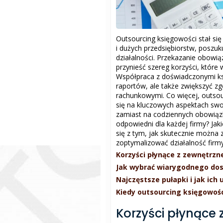
Outsourcing księgowości stał si
i dużych przedsiębiorstw, poszu
działalności. Przekazanie obow
przynieść szereg korzyści, które
Współpraca z doświadczonymi ks
raportów, ale także zwiększyć zg
rachunkowymi. Co więcej, outsou
się na kluczowych aspektach swoje
zamiast na codziennych obowiązk
odpowiedni dla każdej firmy? Jak
się z tym, jak skutecznie można
zoptymalizować działalność firmy
Korzyści płynące z zewnętrzne
Jak wybrać wiarygodnego do
Najczęstsze pułapki i jak ic
Kiedy outsourcing księgowośc
Korzyści płynące 