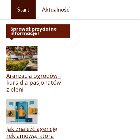
Start
Aktualności
Sprawdź przydatne
informacje!
Aranżacja ogrodów -
kurs dla pasjonatów
zieleni
Jak znaleźć agencję
reklamową, która