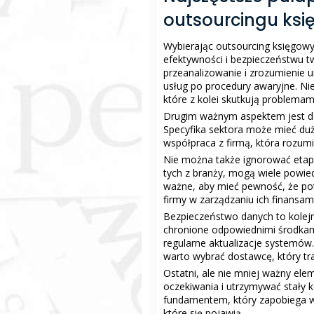
outsourcingu ks
Wybierając outsourcing księgowy,
efektywności i bezpieczeństwu t
przeanalizowanie i zrozumienie 
usług po procedury awaryjne. Ni
które z kolei skutkują problemami
Drugim ważnym aspektem jest do
Specyfika sektora może mieć duż
współpraca z firmą, która rozumi
Nie można także ignorować etapu 
tych z branży, mogą wiele powied
ważne, aby mieć pewność, że pote
firmy w zarządzaniu ich finansami
Bezpieczeństwo danych to kolejn
chronione odpowiednimi środkami
regularne aktualizacje systemó
warto wybrać dostawcę, który tr
Ostatni, ale nie mniej ważny ele
oczekiwania i utrzymywać stały 
fundamentem, który zapobiega w
które się pojawią.