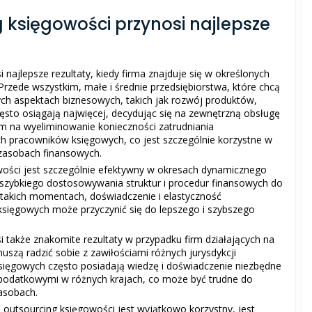
 księgowości przynosi najlepsze
 najlepsze rezultaty, kiedy firma znajduje się w określonych
Przede wszystkim, małe i średnie przedsiębiorstwa, które chcą
ch aspektach biznesowych, takich jak rozwój produktów,
zęsto osiągają najwięcej, decydując się na zewnętrzną obsługę
m na wyeliminowanie konieczności zatrudniania
ch pracowników księgowych, co jest szczególnie korzystne w
zasobach finansowych.
ości jest szczególnie efektywny w okresach dynamicznego
a szybkiego dostosowywania struktur i procedur finansowych do
 W takich momentach, doświadczenie i elastyczność
sięgowych może przyczynić się do lepszego i szybszego
 także znakomite rezultaty w przypadku firm działających na
szą radzić sobie z zawiłościami różnych jurysdykcji
księgowych często posiadają wiedzę i doświadczenie niezbędne
podatkowymi w różnych krajach, co może być trudne do
asobach.
outsourcing księgowości jest wyjątkowo korzystny, jest