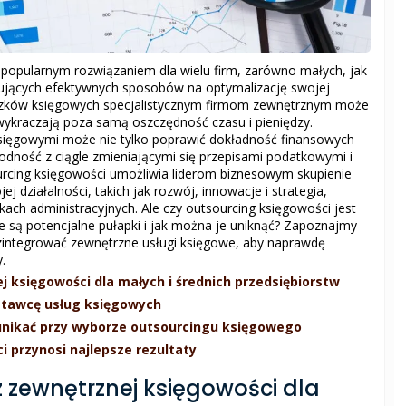
ę popularnym rozwiązaniem dla wielu firm, zarówno małych, jak
kujących efektywnych sposobów na optymalizację swojej
iązków księgowych specjalistycznym firmom zewnętrznym może
 wykraczają poza samą oszczędność czasu i pieniędzy.
ięgowymi może nie tylko poprawić dokładność finansowych
odność z ciągle zmieniającymi się przepisami podatkowymi i
rcing księgowości umożliwia liderom biznesowym skupienie
j działalności, takich jak rozwój, innowacje i strategia,
ach administracyjnych. Ale czy outsourcing księgowości jest
ie są potencjalne pułapki i jak można je uniknąć? Zapoznajmy
 zintegrować zewnętrzne usługi księgowe, aby naprawdę
.
j księgowości dla małych i średnich przedsiębiorstw
stawcę usług księgowych
h unikać przy wyborze outsourcingu księgowego
i przynosi najlepsze rezultaty
z zewnętrznej księgowości dla