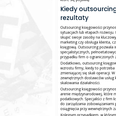
Kiedy outsourcing
rezultaty
Outsourcing księgowości przynosi
sytuacjach lub etapach rozwoju. 
skupić swoje zasoby na kluczowy
marketing czy obsługa klienta, c
księgową. Outsourcing pozwala i
specjalistycznych, pełnoetatowy
przypadku firm o ograniczonych 
Dodatkowo, outsourcing księgow
wzrostu firmy, kiedy to potrzeb
zmieniającej się skali operacji.
zewnętrznych dostawców usług k
skalowania działalności.
Outsourcing księgowości przynosi
arenie międzynarodowej, które mu
podatkowych. Specjaliści z firm 
do zarządzania zobowiązaniami 
osiągnięcia przy wewnętrznych z
Kolejnym przypadkiem, w którym 