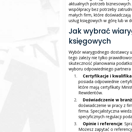
aktualnych potrzeb biznesowych.
współpracy bez potrzeby zatrud
małych firm, które doświadczaj
usług księgowych w górę lub w dó
Jak wybrać wiar
księgowych
Wybór wiarygodnego dostawcy usł
tego zależy nie tylko prawidłowo
skuteczność planowania podatko
wyboru odpowiedniego partnera
Certyfikacje i kwalifika
posiada odpowiednie certyfi
które mają certyfikaty Mini
Rewidentów.
Doświadczenie w bran
doświadczenie w pracy z fir
firma. Specjalistyczna wie
specyficznych regulacji pod
Opinie i referencje
: Sp
Możesz zapytać o referencje