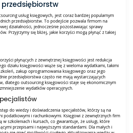
 przedsiębiorstw
sourcing usług księgowych, jest coraz bardziej popularnym
dnich przedsiębiorstw. To podejście pozwala firmom na
owej działalności, jednocześnie pozostawiając sprawy
w. Przyjrzymy się bliżej, jakie korzyści mogą płynąć z takiej
korzyści płynących z zewnętrznej księgowości jest redukcja
o działu księgowości wiąże się z wieloma wydatkami, takimi
 szkoleń, zakup oprogramowania księgowego oraz jego
rednie przedsiębiorstwa często nie mają wystarczających
w, dlatego outsourcing księgowości staje się ekonomicznym
 zmniejszenie wydatków operacyjnych.
pecjalistów
tęp do wiedzy i doświadczenia specjalistów, którzy są na
mi podatkowymi i rachunkowymi. Księgowi z zewnętrznych firm
 w szkoleniach i kursach, co gwarantuje, że usługi, które
ącymi przepisami i najwyższymi standardami. Dla małych i
 mogą nie mieć możliwości ciągłego aktualizowania wiedzy w