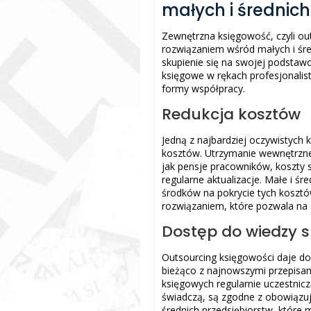
małych i średnich
Zewnętrzna księgowość, czyli out
rozwiązaniem wśród małych i śre
skupienie się na swojej podstaw
księgowe w rękach profesjonalistó
formy współpracy.
Redukcja kosztów
Jedną z najbardziej oczywistych 
kosztów. Utrzymanie wewnętrzneg
jak pensje pracowników, koszty
regularne aktualizacje. Małe i ś
środków na pokrycie tych kosztó
rozwiązaniem, które pozwala na
Dostęp do wiedzy s
Outsourcing księgowości daje dos
bieżąco z najnowszymi przepisa
księgowych regularnie uczestniczą
świadczą, są zgodne z obowiązuj
średnich przedsiębiorstw, które