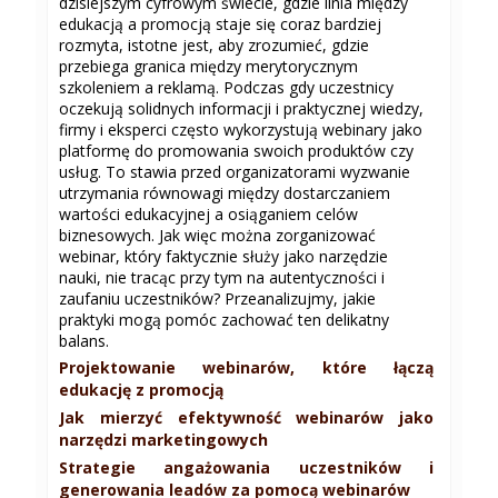
dzisiejszym cyfrowym świecie, gdzie linia między
edukacją a promocją staje się coraz bardziej
rozmyta, istotne jest, aby zrozumieć, gdzie
przebiega granica między merytorycznym
szkoleniem a reklamą. Podczas gdy uczestnicy
oczekują solidnych informacji i praktycznej wiedzy,
firmy i eksperci często wykorzystują webinary jako
platformę do promowania swoich produktów czy
usług. To stawia przed organizatorami wyzwanie
utrzymania równowagi między dostarczaniem
wartości edukacyjnej a osiąganiem celów
biznesowych. Jak więc można zorganizować
webinar, który faktycznie służy jako narzędzie
nauki, nie tracąc przy tym na autentyczności i
zaufaniu uczestników? Przeanalizujmy, jakie
praktyki mogą pomóc zachować ten delikatny
balans.
Projektowanie webinarów, które łączą
edukację z promocją
Jak mierzyć efektywność webinarów jako
narzędzi marketingowych
Strategie angażowania uczestników i
generowania leadów za pomocą webinarów