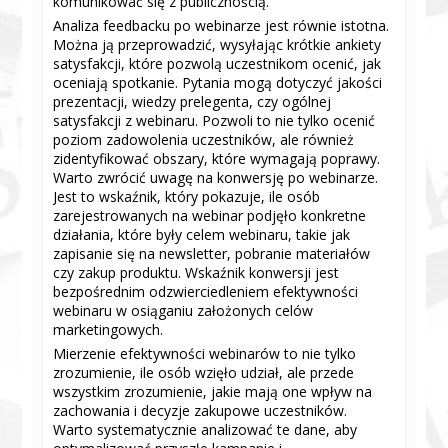
komunikować się z publicznością.
Analiza feedbacku po webinarze jest równie istotna.
Można ją przeprowadzić, wysyłając krótkie ankiety
satysfakcji, które pozwolą uczestnikom ocenić, jak
oceniają spotkanie. Pytania mogą dotyczyć jakości
prezentacji, wiedzy prelegenta, czy ogólnej
satysfakcji z webinaru. Pozwoli to nie tylko ocenić
poziom zadowolenia uczestników, ale również
zidentyfikować obszary, które wymagają poprawy.
Warto zwrócić uwagę na konwersję po webinarze.
Jest to wskaźnik, który pokazuje, ile osób
zarejestrowanych na webinar podjęło konkretne
działania, które były celem webinaru, takie jak
zapisanie się na newsletter, pobranie materiałów
czy zakup produktu. Wskaźnik konwersji jest
bezpośrednim odzwierciedleniem efektywności
webinaru w osiąganiu założonych celów
marketingowych.
Mierzenie efektywności webinarów to nie tylko
zrozumienie, ile osób wzięło udział, ale przede
wszystkim zrozumienie, jakie mają one wpływ na
zachowania i decyzje zakupowe uczestników.
Warto systematycznie analizować te dane, aby