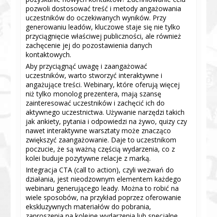
pozwoli dostosować treść i metody angażowania
uczestników do oczekiwanych wyników. Przy
generowaniu leadów, kluczowe staje się nie tylko
przyciągnięcie właściwej publiczności, ale również
zachęcenie jej do pozostawienia danych
kontaktowych.
Aby przyciągnąć uwagę i zaangażować
uczestników, warto stworzyć interaktywne i
angażujące treści. Webinary, które oferują więcej
niż tylko monolog prezentera, mają szansę
zainteresować uczestników i zachęcić ich do
aktywnego uczestnictwa. Używanie narzędzi takich
jak ankiety, pytania i odpowiedzi na żywo, quizy czy
nawet interaktywne warsztaty może znacząco
zwiększyć zaangażowanie. Daje to uczestnikom
poczucie, że są ważną częścią wydarzenia, co z
kolei buduje pozytywne relacje z marką.
Integracja CTA (call to action), czyli wezwań do
działania, jest nieodzownym elementem każdego
webinaru generującego leady. Można to robić na
wiele sposobów, na przykład poprzez oferowanie
ekskluzywnych materiałów do pobrania,
zaproszenia na kolejne wydarzenia lub specjalne