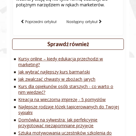
potężnym narzędziem w rękach marketerów.
Poprzedni artykuł
Następny artykuł
Sprawdź również
Kursy online – kiedy edukacja przechodzi w
marketing?
Jak wybrać najlepszy kurs barmański
Jak zwalczać chwasty w zbożach jarych
Kurs dla opiekunów osób starszych - co warto o
nim wiedzieć?
Kreacja na wieczorną imprezę - 5 pomysłów
Najlepsze rodzaje łóżek tapicerowanych do Twojej
sypialni
Domówka na sylwestra: Jak perfekcyjnie
przygotować niezapomniane przyjęcie
Sztuka motywowania uczestników szkolenia do