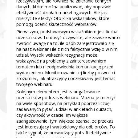
rzeczywistym, ale również na zbieranie cennych
danych, które można analizować, aby poprawić
efektywność działań marketingowych. Ale jak
mierzyć te efekty? Oto kilka wskaźników, które
pomogą ocenić skuteczność webinarów.
Pierwszym, podstawowym wskaźnikiem jest liczba
uczestników. To dosyć oczywiste, ale zawsze warto
zwrócić uwagę na to, ile osób zarejestrowało się
na nasz webinar i ile z nich faktycznie wzięło w nim
udział. Wysoki wskaźnik rezygnacji może
wskazywać na problemy z zainteresowaniem
tematem lub nieodpowiednią komunikację przed
wydarzeniem. Monitorowanie tej liczby pozwoli ci
zrozumieć, jak atrakcyjny i oczekiwany jest temat
twojego webinaru.
Kolejnym elementem jest zaangażowanie
uczestników podczas webinaru. Można je mierzyć
na wiele sposobów, na przykład poprzez liczbę
zadawanych pytań, udział w ankietach i quizach,
czy aktywność w czacie. Im większe
zaangażowanie, tym większa szansa, że przekaz
jest interesujący i wartościowy dla odbiorców. To
także sygnał, że prowadzący potrafi efektywnie